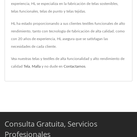
experiencia, HL se especializa en la fabricación de telas sostenibles,
telas funcionales, telas de punto y telas tejidas.
HL ha estado proporcionando a sus clientes textiles funcionales de alto
rendimiento, tanto con tecnología de fabricación de alta calidad, como
con 20 años de experiencia, HL asegura que se satisfagan las
necesidades de cada cliente.
Vea nuestras telas y textiles de alta funcionalidad y alto rendimiento de
calidad
Tela
,
Malla
y no dude en
Contactarnos
.
Consulta Gratuita, Servicios
Profesionales