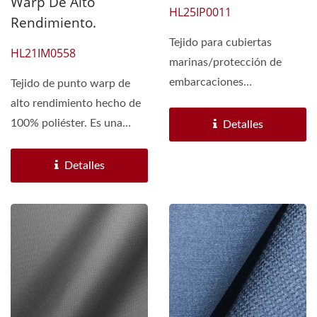
Warp De Alto
HL25IP0011
Rendimiento.
Tejido para cubiertas
HL21IM0558
marinas/protección de
embarcaciones
Tejido de punto warp de
completas/tejido para
alto rendimiento hecho de
lonas/lona...
100% poliéster. Es una
Detalles
construcción duradera...
Detalles