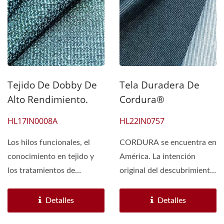
Tejido De Dobby De
Tela Duradera De
Alto Rendimiento.
Cordura®
HL17IN0008A
HL22IN0757
Los hilos funcionales, el
CORDURA se encuentra en
conocimiento en tejido y
América. La intención
los tratamientos de
original del descubrimiento
acabado son elementos...
es su uso en los cordones...
Detalles
Detalles