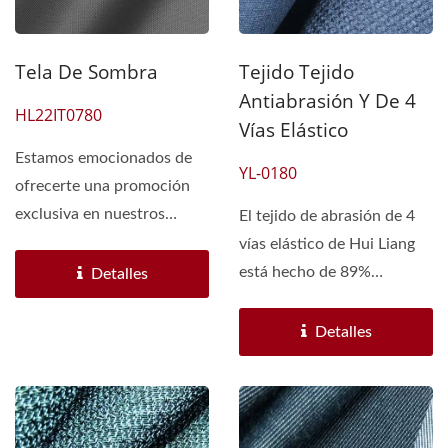
Tela De Sombra
Tejido Tejido
Antiabrasión Y De 4
HL22IT0780
Vías Elástico
Estamos emocionados de
YL-0180
ofrecerte una promoción
exclusiva en nuestros
El tejido de abrasión de 4
tejidos de sombra de
vías elástico de Hui Liang
primera...
está hecho de 89%
Detalles
poliéster y 11% spandex,...
Detalles