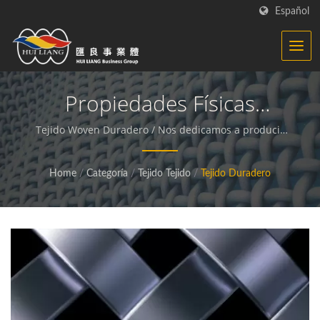
Español
Propiedades Físicas
Sobresalientes En Su
Tejido Woven Duradero / Nos dedicamos a producir
tejidos funcionales y sostenibles y materiales
Interior | Tejido De Punto -
compuestos.
Home
/
Categoría
/
Tejido Tejido
/
Tejido Duradero
Fabricante De Tejidos
Funcionales | HL