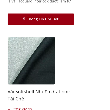
là vải jacquard interlock được làm từ
polyester...
Thông Tin Chi Tiết
Vải Softshell Nhuộm Cationic
Tái Chế
HL2210PF112