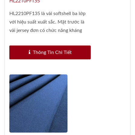
HL2210PF135
HL2210PF135 là vải softshell ba lớp
với hiệu suất xuất sắc. Mặt trước là
vải jersey đơn có chức năng kháng
khuẩn và chống...
Thông Tin Chi Tiết