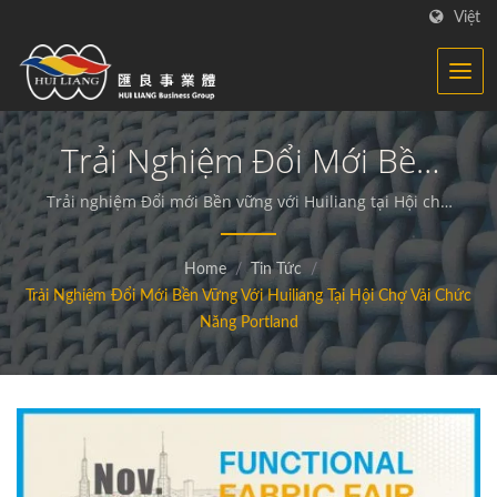
Việt
Trải Nghiệm Đổi Mới Bền
Vững Với Huiliang Tại Hội
Trải nghiệm Đổi mới Bền vững với Huiliang tại Hội chợ
Vải Chức năng PortlandChúng tôi cam kết sản xuất các
Chợ Vải Chức Năng
loại vải và vật liệu hợp chất chức năng và bền vững.
Home
/
Tin Tức
/
Portland | Vải Tổng Hợp -
Trải Nghiệm Đổi Mới Bền Vững Với Huiliang Tại Hội Chợ Vải Chức
Nhà Sản Xuất Vải Chức
Năng Portland
Năng | HL