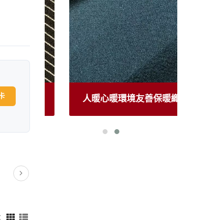
卡
適
人暖心暖環境友善保暖織物
：