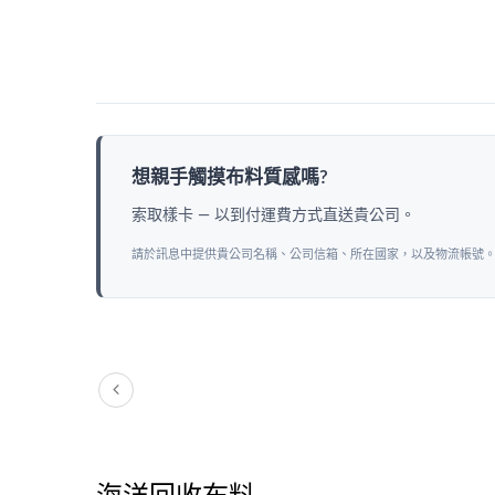
想親手觸摸布料質感嗎?
索取樣卡 — 以到付運費方式直送貴公司。
Bequem = 無臭舒適
人
請於訊息中提供貴公司名稱、公司信箱、所在國家，以及物流帳號
海洋回收布料