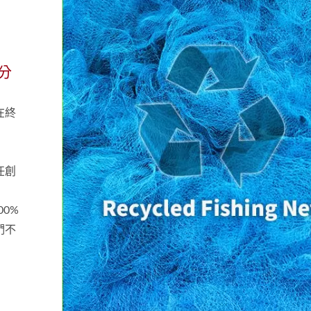
分
在終
任創
00%
們不