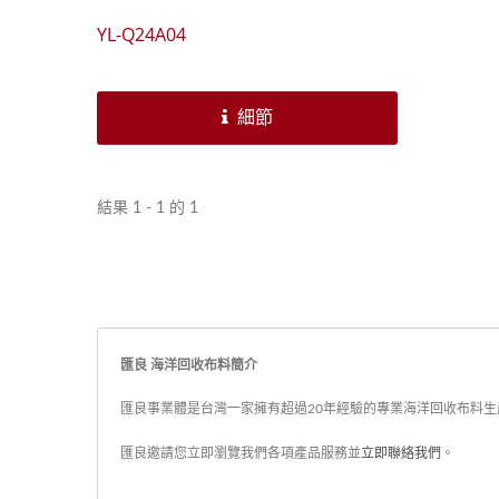
YL-Q24A04
細節
結果 1 - 1 的 1
匯良 海洋回收布料簡介
匯良事業體是台灣一家擁有超過20年經驗的專業海洋回收布料生產
匯良邀請您立即瀏覽我們各項產品服務並
立即聯絡我們
。