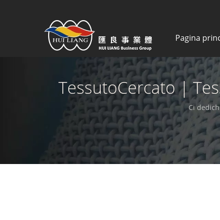
Pagina prin
TessutoCercato | Tessu
Ci dedich