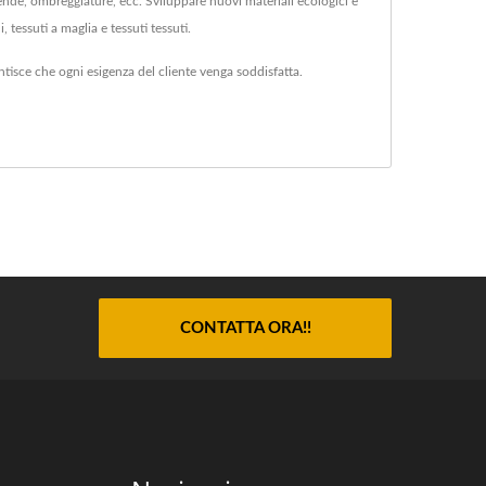
ende, ombreggiature, ecc. Sviluppare nuovi materiali ecologici è
 tessuti a maglia e tessuti tessuti.
antisce che ogni esigenza del cliente venga soddisfatta.
CONTATTA ORA!!