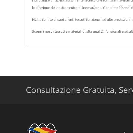
Hui Liang è un'azienda altamente tecnica che fornisce materiali t
la direzione del nostro centro di innovazione. Con oltre 20 anni di 
HL ha fornito ai suoi clienti tessuti funzionali ad alte prestazion
Scopri i nostri tessuti e materiali di alta qualità, funzionali e ad a
Consultazione Gratuita, Serv