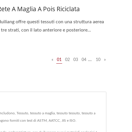
Rete A Maglia A Pois Riciclata
uiliang offre questi tessuti con una struttura aerea
 tre strati, con il lato anteriore e posteriore...
…
«
01
02
03
04
10
»
 includono, Tessuto, tessuto a maglia, tessuto tessuto, tessuto a
vengono forniti con test di ASTM, AATCC, JIS e ISO.