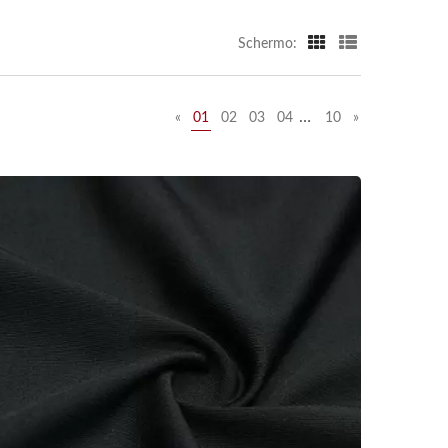
Schermo:
…
«
01
02
03
04
10
»