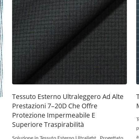
Tessuto Esterno Ultraleggero Ad Alte
Prestazioni 7–20D Che Offre
Protezione Impermeabile E
T
Superiore Traspirabilità
p
a
Soluzione in Tessuto Esterno Ultralight Progettato