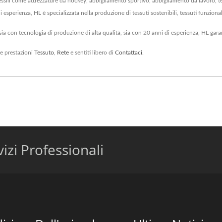
essili come attrezzature da hockey, abbigliamento sportivo, abbigliamento da lavoro, t
esperienza, HL è specializzata nella produzione di tessuti sostenibili, tessuti funzionali,
i, sia con tecnologia di produzione di alta qualità, sia con 20 anni di esperienza, HL gar
lte prestazioni
Tessuto
,
Rete
e sentiti libero di
Contattaci
.
izi Professionali