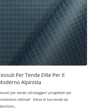
Tessuti Per Tende Elite Per Il
Moderno Alpinista
essuti per tende ultraleggeri: progettati per
restazioni ottimali Eleva le tue tende da
lpinismo...