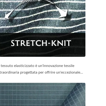
l tessuto elasticizzato è un'innovazione tessile
traordinaria progettata per offrire un'eccezionale...