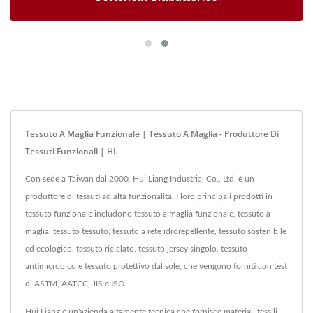
Tessuto A Maglia Funzionale | Tessuto A Maglia - Produttore Di
Tessuti Funzionali | HL
Con sede a Taiwan dal 2000, Hui Liang Industrial Co., Ltd. è un
produttore di tessuti ad alta funzionalità. I loro principali prodotti in
tessuto funzionale includono tessuto a maglia funzionale, tessuto a
maglia, tessuto tessuto, tessuto a rete idrorepellente, tessuto sostenibile
ed ecologico, tessuto riciclato, tessuto jersey singolo, tessuto
antimicrobico e tessuto protettivo dal sole, che vengono forniti con test
di ASTM, AATCC, JIS e ISO.
Hui Liang è un'azienda altamente tecnica che fornisce materiali tessili