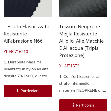
Tessuto Elasticizzato
Tessuto Neoprene
Resistente
Meijia Resistente
All'abrasione N66
All'olio, Alle Macchie
E All'acqua (Tripla
YL-NC716210
Protezione)
1. Durabilità Massima:
YL-MT15T2
Realizzato in nylon ad alta
densità 70/160D, questo
1. Comfort Estremo: Lo
tessuto offre...
strato intermedio in
materiale NEOPRENE offre
Particolari
elasticità e morbidezza,...
Particolari