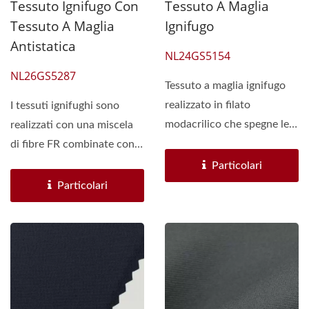
Tessuto Ignifugo Con
Tessuto A Maglia
Tessuto A Maglia
Ignifugo
Antistatica
NL24GS5154
NL26GS5287
Tessuto a maglia ignifugo
realizzato in filato
I tessuti ignifughi sono
modacrilico che spegne le
realizzati con una miscela
fiamme e riduce la
di fibre FR combinate con
combustione...
cotone, viscosa...
Particolari
Particolari