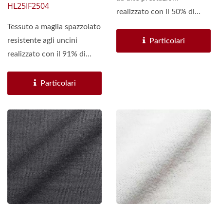
HL25IF2504
realizzato con il 50% di
UHNWPE + SSW e il 50%
Tessuto a maglia spazzolato
di poliestere. È...
resistente agli uncini
Particolari
realizzato con il 91% di
nylon e il 9% di spandex.
Resistente...
Particolari