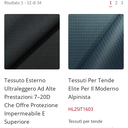
Risultato 1 - 12 di 34
1
2
3
Tessuto Esterno
Tessuti Per Tende
Ultraleggero Ad Alte
Elite Per Il Moderno
Prestazioni 7–20D
Alpinista
Che Offre Protezione
HL25IT1603
Impermeabile E
Superiore
Tessuti per tende