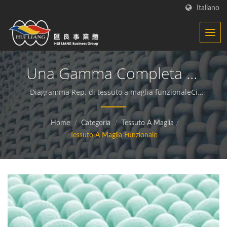
Italiano
Una Gamma Completa Di
Materiali Tessili Funzionali
Diagramma Rep. di tessuto a maglia funzionaleCi
dedichiamo alla produzione di tessuti funzionali e
Personalizzati | Tessuto
sostenibili e materiali compositi.
Home
/
Categoria
/
Tessuto A Maglia
/
Lavorato A Maglia -
Tessuto A Maglia Funzionale
Produttore Di Tessuti
Funzionali | HL