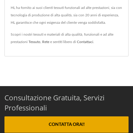
HL ha fornito ai suoi clienti tessuti funzionali ad alte prestazioni, sia con
tecnologia di produzione di alta qualità, sia con 20 anni di esperienza,
HL garantisce che ogni esigenza del cliente venga soddisfatta.
Scopri i nostri tessuti e materiali di alta qualità, funzionali e ad alte
prestazioni
Tessuto
,
Rete
e sentiti libero di
Contattaci
.
Consultazione Gratuita, Servizi
Professionali
CONTATTA ORA!!