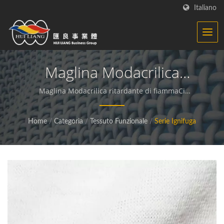
Italiano
Maglina Modacrilica
Ritardante Di Fiamma |
Maglina Modacrilica ritardante di fiammaCi
dedichiamo alla produzione di tessuti funzionali e
Tessuto Sostenibile -
sostenibili e materiali compositi.
Home
/
Categoria
/
Tessuto Funzionale
/
Serie Ignifuga
Produttore Di Tessuti
Funzionali | HL