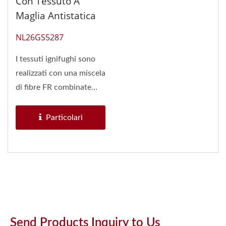
Con Tessuto A
Maglia Antistatica
NL26GS5287
I tessuti ignifughi sono
realizzati con una miscela
di fibre FR combinate
con cotone, viscosa...
Particolari