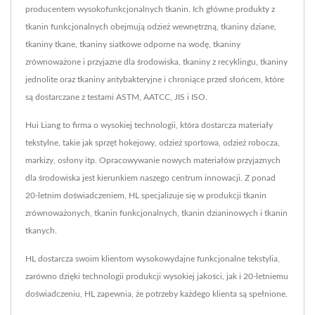
producentem wysokofunkcjonalnych tkanin. Ich główne produkty z
tkanin funkcjonalnych obejmują odzież wewnętrzną, tkaniny dziane,
tkaniny tkane, tkaniny siatkowe odporne na wodę, tkaniny
zrównoważone i przyjazne dla środowiska, tkaniny z recyklingu, tkaniny
jednolite oraz tkaniny antybakteryjne i chroniące przed słońcem, które
są dostarczane z testami ASTM, AATCC, JIS i ISO.
Hui Liang to firma o wysokiej technologii, która dostarcza materiały
tekstylne, takie jak sprzęt hokejowy, odzież sportowa, odzież robocza,
markizy, osłony itp. Opracowywanie nowych materiałów przyjaznych
dla środowiska jest kierunkiem naszego centrum innowacji. Z ponad
20-letnim doświadczeniem, HL specjalizuje się w produkcji tkanin
zrównoważonych, tkanin funkcjonalnych, tkanin dzianinowych i tkanin
tkanych.
HL dostarcza swoim klientom wysokowydajne funkcjonalne tekstylia,
zarówno dzięki technologii produkcji wysokiej jakości, jak i 20-letniemu
doświadczeniu, HL zapewnia, że potrzeby każdego klienta są spełnione.