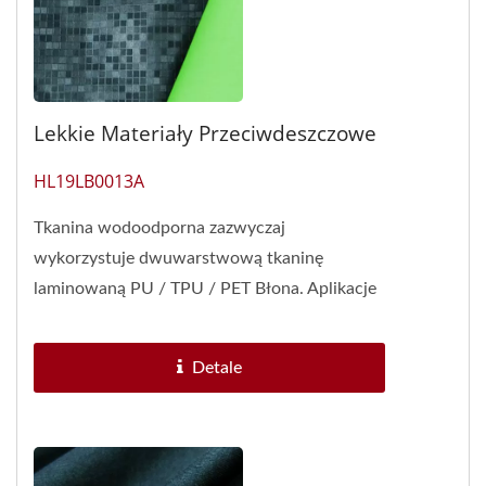
Lekkie Materiały Przeciwdeszczowe
HL19LB0013A
Tkanina wodoodporna zazwyczaj
wykorzystuje dwuwarstwową tkaninę
laminowaną PU / TPU / PET Błona. Aplikacje
membranowe nie ukrywają już wewnętrznej...
Detale