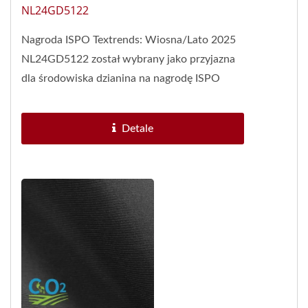
NL24GD5122
Nagroda ISPO Textrends: Wiosna/Lato 2025
NL24GD5122 został wybrany jako przyjazna
dla środowiska dzianina na nagrodę ISPO
Textrends na wiosnę i lato...
Detale