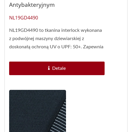
Antybakteryjnym
NL19GD4490
NL19GD4490 to tkanina interlock wykonana
z podwójnej maszyny dziewiarskiej z
doskonałą ochroną UV o UPF: 50+. Zapewnia
również dobre odprowadzanie...
Detale