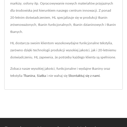
markizy, osłony itp. Opracowywanie nowych materiałów przyjaznych
dla środowiska jest kierunkiem naszego centrum innowacji. Z ponad
20-letnim doświadczeniem, HL specjalizuje się w produkcji tkanin
zrównoważonych, tkanin funkcjonalnych, tkanin dzianinowych i tkanin
tkanych.
HL dostarcza swoim klientom wysokowydajne funkcjonalne tekstylia,
zarówno dzięki technologii produkcji wysokiej jakości, jak i 20-letniemu
doświadczeniu, HL zapewnia, że potrzeby każdego klienta są spełnione.
Zobacz nasze wysokiej jakości, funkcjonalne i wydajne tkaniny oraz
tekstylia
Tkanina
,
Siatka
i nie wahaj się
Skontaktuj się z nami
.