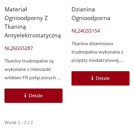
Materiał
Dzianina
Ognioodporny Z
Ognioodporna
Tkaniną
NL24GS5154
Antyelektrostatyczną
Tkanina dzianinowa
NL26GS5287
trudnopalna wykonana z
przędzy modakrylowej,
Tkaniny trudnopalne są
która spowalnia
wykonane z mieszanki
płomienie...
włókien FR połączonych z
Detale
bawełną, wiskozą...
Detale
Wynik 1 - 2 z 2