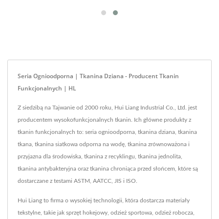
Seria Ognioodporna | Tkanina Dziana - Producent Tkanin
Funkcjonalnych | HL
Z siedzibą na Tajwanie od 2000 roku, Hui Liang Industrial Co., Ltd. jest
producentem wysokofunkcjonalnych tkanin. Ich główne produkty z
tkanin funkcjonalnych to: seria ognioodporna, tkanina dziana, tkanina
tkana, tkanina siatkowa odporna na wodę, tkanina zrównoważona i
przyjazna dla środowiska, tkanina z recyklingu, tkanina jednolita,
tkanina antybakteryjna oraz tkanina chroniąca przed słońcem, które są
dostarczane z testami ASTM, AATCC, JIS i ISO.
Hui Liang to firma o wysokiej technologii, która dostarcza materiały
tekstylne, takie jak sprzęt hokejowy, odzież sportowa, odzież robocza,