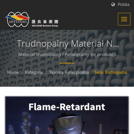
Polska
Trudnopalny Materiał Na
Stałe | Dzianina -
Materiał trudnopalny / Poświęcamy się produkcji
funkcjonalnych i zrównoważonych tkanin oraz
Producent Tkanin
materiałów kompozytowych.
Home
/
Kategoria
/
Tkanina Funkcjonalna
/
Seria Trudnopalna
Funkcjonalnych | HL