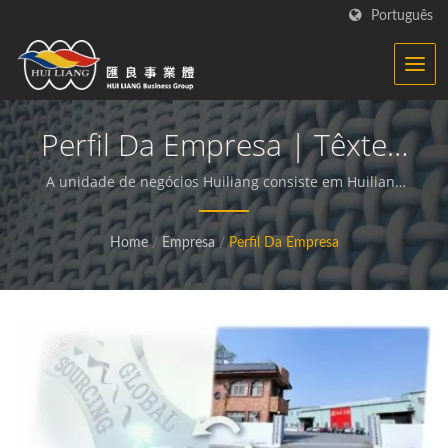
Português
Perfil Da Empresa | Têxteis
Sintéticos - Fabricante De
A unidade de negócios Huiliang consiste em Huiliang
Tw, Huiliang NT, Tongliong Fuqing e Hong Li | Nós nos
Tecidos Funcionais | HL
dedicamos a produzir tecidos funcionais e
Home
/
Empresa
/
Perfil Da Empresa
sustentáveis e materiais compostos.