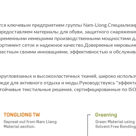
ляется ключевым предприятием группы Nam-Liong.Специализ
редоставляем материалы для обуви, защитного снаряжения
временными немецкими производственными мощностями для
ортимент сеток и надежное качество.Доверяемые мировыми 
вестным своими инновациями, эффективностью и обслужив
кругловязаных и высокоэластичных тканей, широко использ
жде для активного отдыха и моды.Руководствуясь "эффек
ойчивые текстильные решения, сертифицированные по ISO 9