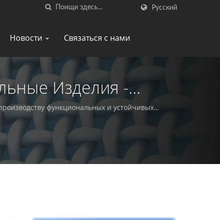
Русский
Новости
Связаться с нами
льные Изделия -
ней | HL
бя производству функциональных и устойчивых