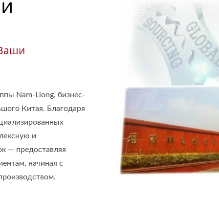
ии
 Ваши
ппы Nam-Liong, бизнес-
льшого Китая. Благодаря
ециализированных
лексную и
ок — предоставляя
иентам, начиная с
производством.