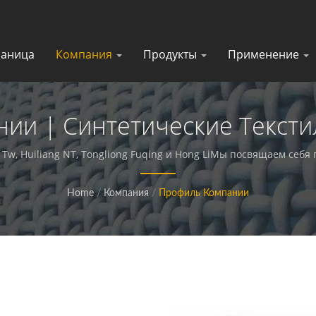
раница
Компания
Продукты
Применение
ии | Синтетические Тексти
дитель Функциональных Тка
g Tw, Huiliang NT, Tongliong Fuqing и Hong LiМы посвящаем се
тканей и композитных материалов.
Home
/
Компания
/
Профиль Компании