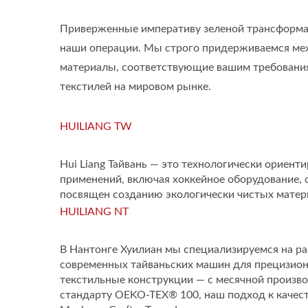
Приверженные императиву зеленой трансформац
наши операции. Мы строго придерживаемся ме
материалы, соответствующие вашим требования
текстилей на мировом рынке.
HUILIANG TW
Hui Liang Тайвань — это технологически ориен
применений, включая хоккейное оборудование,
посвящен созданию экологически чистых матери
HUILIANG NT
В Нантонге Хуилиан мы специализируемся на р
современных тайваньских машин для прецизио
текстильные конструкции — с месячной произв
стандарту OEKO-TEX® 100, наш подход к качест