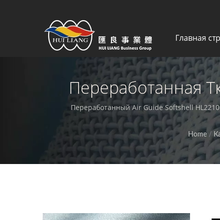
Главная ст
Переработанная Тк
Водоотталкивающа
Переработанный Air Guide Softshell HL22
Ткань - Про
Home
/
К