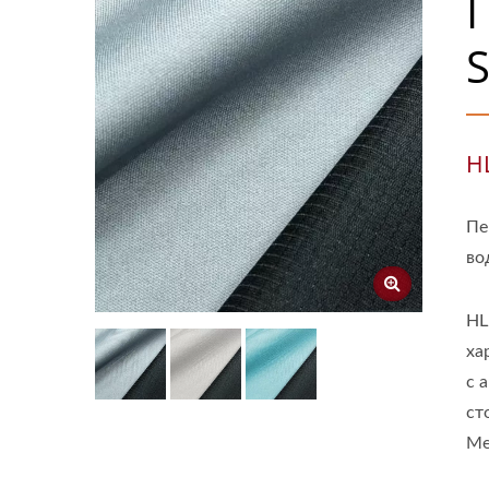
S
H
Пе
во
HL
ха
с 
ст
Ме