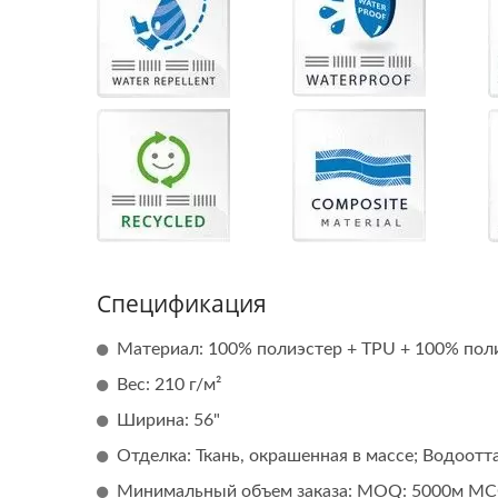
Спецификация
Материал: 100% полиэстер + TPU + 100% пол
Зеленый Графеновый Терри
А
Вес: 210 г/м²
Ширина: 56"
Отделка: Ткань, окрашенная в массе; Водоот
Минимальный объем заказа: MOQ: 5000м MC