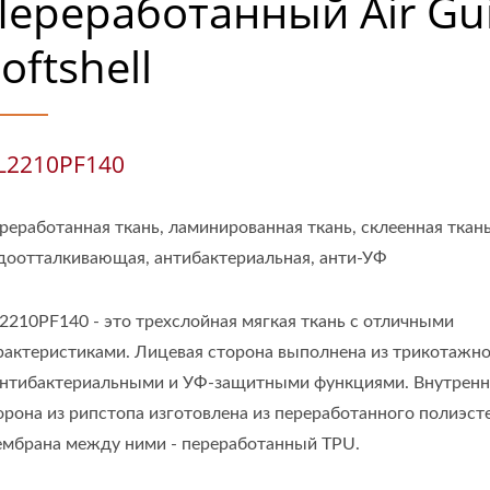
Переработанный Air Gu
oftshell
L2210PF140
реработанная ткань, ламинированная ткань, склеенная ткань
доотталкивающая, антибактериальная, анти-УФ
2210PF140 - это трехслойная мягкая ткань с отличными
рактеристиками. Лицевая сторона выполнена из трикотажно
антибактериальными и УФ-защитными функциями. Внутренн
орона из рипстопа изготовлена из переработанного полиэст
мбрана между ними - переработанный TPU.