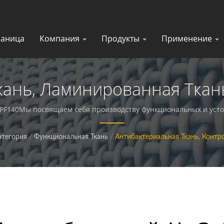
раница
Компания
Продукты
Применение
ань, Ламинированная Ткань
я, Антибактериальная, Ант
10PF140Мы посвящаем себя производству функциональных и уст
изводитель Функциональных
атегория
/
Функциональная Ткань
/
Антибактериальная Ткань, Контр