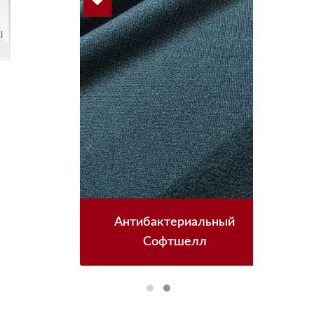
Терри
Антибактериальный
Зел
Софтшелл