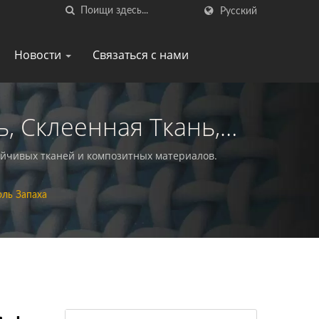
Русский
Новости
Связаться с нами
, Склеенная Ткань,
и-УФ | Устойчивая
ойчивых тканей и композитных материалов.
 Тканей | HL
оль Запаха